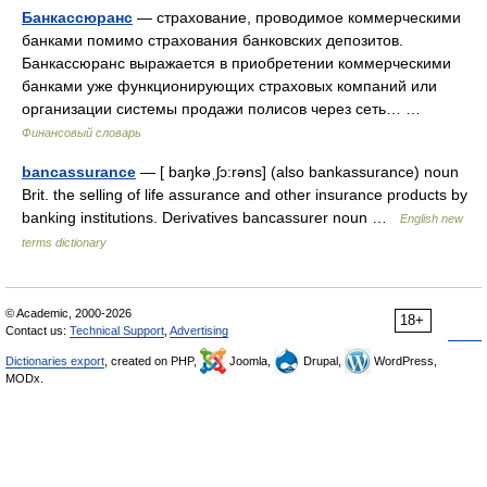
Банкассюранс
— страхование, проводимое коммерческими
банками помимо страхования банковских депозитов.
Банкассюранс выражается в приобретении коммерческими
банками уже функционирующих страховых компаний или
организации системы продажи полисов через сеть… …
Финансовый словарь
bancassurance
— [ baŋkəˌʃɔ:rəns] (also bankassurance) noun
Brit. the selling of life assurance and other insurance products by
banking institutions. Derivatives bancassurer noun …
English new
terms dictionary
© Academic, 2000-2026
18+
Contact us:
Technical Support
,
Advertising
Dictionaries export
, created on PHP,
Joomla,
Drupal,
WordPress,
MODx.