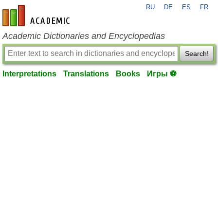
RU
DE
ES
FR
en-academic.com
Academic Dictionaries and Encyclopedias
Search!
Interpretations
Translations
Books
Игры ⚽