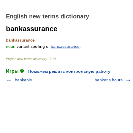
English new terms dictionary
bankassurance
bankassurance
noun
variant spelling of
bancassurance
.
English new terms dictionary
.
2014
.
Игры ⚽
Поможем решить контрольную работу
bankable
banker's hours